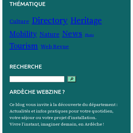
THÉMATIQUE
Directory
Heritage
Culture
News
Mobility
Nature
Photo
Tourism
Web Revue
RECHERCHE
S
🔎
e
ARDÈCHE WEBZINE ?
a
r
Ce blog vous invite à la découverte du département :
c
Actualités et infos pratiques pour votre quotidien,
votre séjour ou votre projet d’installation.
h
Vivre l’instant, imaginer demain, en Ardèche !