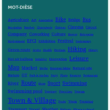
MOT-DIÈSE
Bike
Bus
Agriculture
Bridge
Art
Association
Cinema
Circuit
Bus station
Butcher
Charcuterie
Château
Company
Coworking
Culture
Energy
Entreprise
EPCI
Festival
Exhibition
Environment
Gastronomy
Hiking
Green route
Grotto
Health
Heritage
History
Leisure
Hot-air balloon
Innovation
Initiative
Map
Market
Natural site
Media
Mountain biking
OT
Nature
Park & Garden
Party
Photo
Reserve
Restaurant
Route
Swimming
Sport
River
Show
Swimming pool
Territory
Tiers-Lieu
Tourism
Town & Village
Train
Training
Trade
Transport
Weather
Travel
Webcam
Where to sleep?