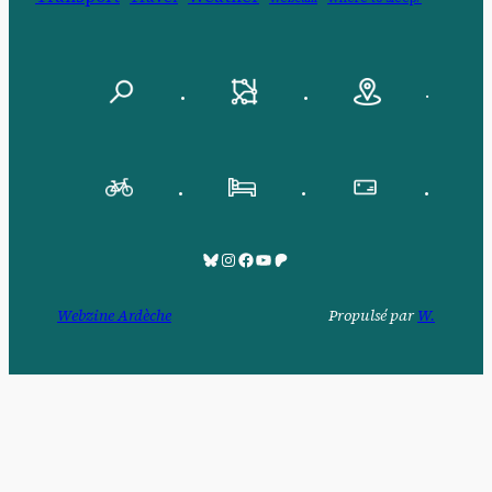
.
.
.
.
.
.
Bluesky
Pinksky
Facebook
YouTube
Patreon
Webzine Ardèche
Propulsé par
W.