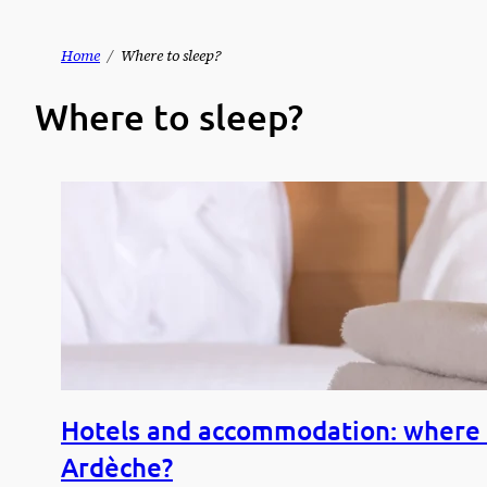
Skip
Home
Where to sleep?
to
Where to sleep?
content
Hotels and accommodation: where t
Ardèche?