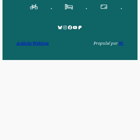
.
.
.
Bluesky
Pinksky
Facebook
YouTube
Patreon
Ardèche Webzine
Propulsé par
W.