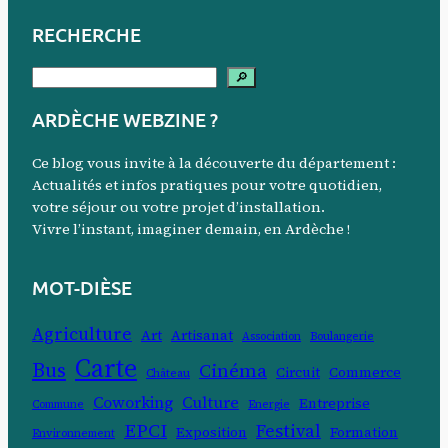
RECHERCHE
R
🔎
e
ARDÈCHE WEBZINE ?
c
h
Ce blog vous invite à la découverte du département :
e
Actualités et infos pratiques pour votre quotidien,
votre séjour ou votre projet d’installation.
r
Vivre l’instant, imaginer demain, en Ardèche !
c
h
MOT-DIÈSE
e
r
Agriculture
Art
Artisanat
Association
Boulangerie
Carte
Bus
Cinéma
Circuit
Commerce
Château
Coworking
Culture
Entreprise
Commune
Energie
EPCI
Festival
Exposition
Formation
Environnement