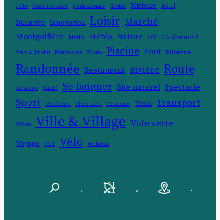
Histoire
Fête
Gare routière
Gastronomie
Grotte
Hôtel
Loisir
Marché
Initiative
Innovation
Montgolfière
Météo
Nature
OT
Où dormir ?
Média
Piscine
Pont
Parc & Jardin
Patrimoine
Photo
Pâtisserie
Randonnée
Route
Rivière
Restaurant
Se baigner
Site naturel
Spectacle
Réserve
Santé
Sport
Transport
Train
Territoire
Tiers-Lieu
Tourisme
Ville & Village
Voie verte
Vidéo
Vélo
Voyage
VTT
Webcam
.
.
.