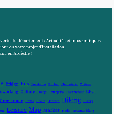
uverte du département : Actualités et infos pratiques
jour ou votre projet d’installation.
ain, en Ardèche !
ke
Bus
Bridge
Bus station
Butcher
Charcuterie
Château
EPCI
oworking
Culture
Energy
Entreprise
Environment
Hiking
Green route
Grotto
Health
Heritage
History
Map
Leisure
Market
ion
Media
Mountain biking