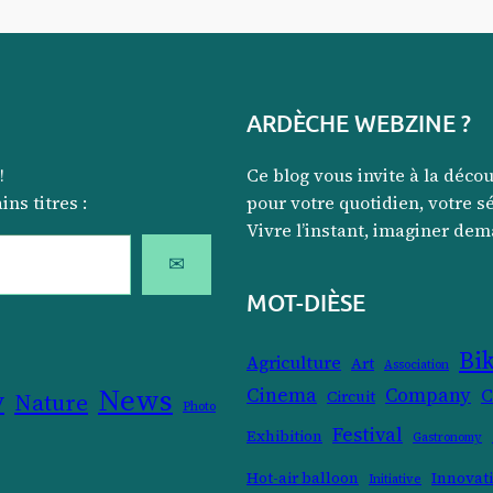
ARDÈCHE WEBZINE ?
!
Ce blog vous invite à la déco
ns titres :
pour votre quotidien, votre sé
Vivre l’instant, imaginer dem
✉
MOT-DIÈSE
Bi
Agriculture
Art
Association
News
y
Cinema
Company
C
Nature
Circuit
Photo
Festival
Exhibition
Gastronomy
Hot-air balloon
Innovat
Initiative