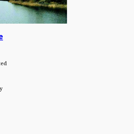
e
ted
ay