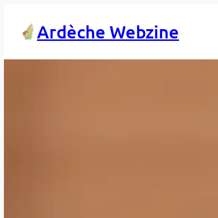
Aller
au
Ardèche Webzine
contenu