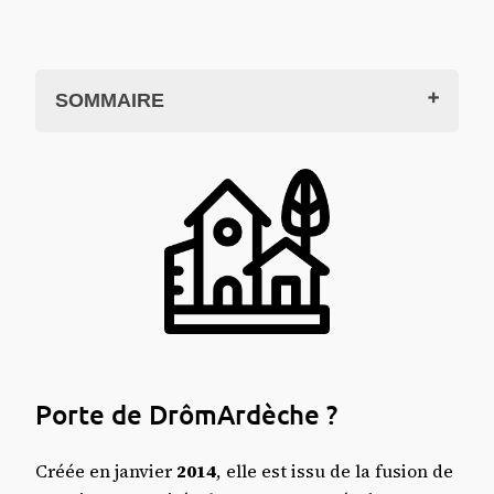
SOMMAIRE
Porte de DrômArdèche ?
Les communes
Le territoire en cartes
Site officiel
Articles & pages en lien
Office du Tourisme
Où dormir ?
Porte de DrômArdèche ?
Créée en janvier
2014
, elle est issu de la fusion de