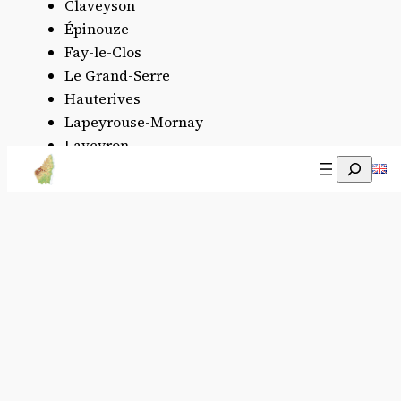
Claveyson
Épinouze
Fay-le-Clos
Le Grand-Serre
Hauterives
Lapeyrouse-Mornay
Laveyron
Recherch
Lens-Lestang
Manthes
Moras-en-Valloire
La Motte-de-Galaure
Mureils
Ponsas
Ratières
Saint-Avit
Saint-Barthélemy-de-Vals
Saint-Martin-d’Août
Saint-Rambert-d’Albon