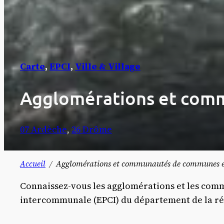
Carte
, 
EPCI
, 
Ville & Village
Agglomérations et com
07 Ardèche
, 
26 Drôme
Accueil
Agglomérations et communautés de communes e
Connaissez-vous les agglomérations et les com
intercommunale (EPCI) du département de la r