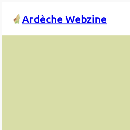
Aller
au
Ardèche Webzine
contenu