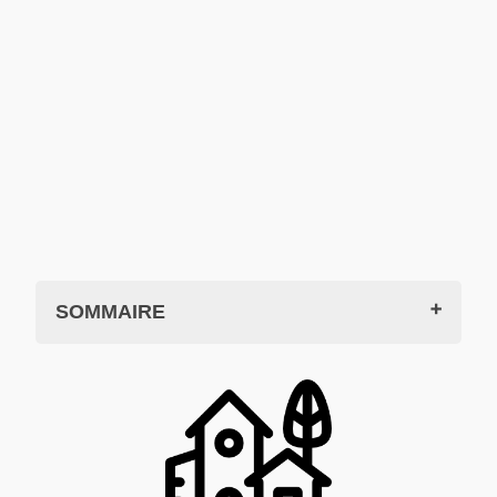
SOMMAIRE
Vogüé Gare ?
​Historique et mise en service
Rôle économique
Vie quotidienne et déclin
Aujourd'hui