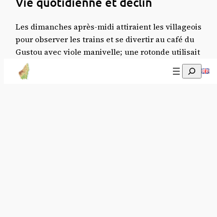
Vie quotidienne et déclin
Les dimanches après-midi attiraient les villageois
pour observer les trains et se divertir au café du
Gustou avec viole manivelle; une rotonde utilisait
le cheval Bijou pour tourner les locomotives. Le
Recherch
trafic voyageurs a décliné dès 1930-1933 avec
l’automobile, fermant en 1969; le transport de
marchandises a cessé en 1988.
Aujourd’hui
De 1992 à 2012, un train touristique
Picasso
circulait via l’association
Viaduc 07
; le bâtiment
abrite désormais l’école primaire Volamau pour
les enfants de Voguë et des communes à
proximité. C’est désormais un chemin cycliste qui