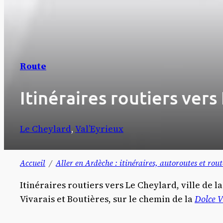
Route
Itinéraires routiers ver
Le Cheylard
, 
Val’Eyrieux
Accueil
Aller en Ardèche : itinéraires, autoroutes et rout
Itinéraires routiers vers Le Cheylard, ville d
Vivarais et Boutières, sur le chemin de la
Dolce V