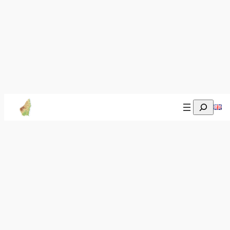
Recherch
Accès depuis le Massif-Central
Autre possibilité, en arrivant de l’ouest de la
France, le Massif-Central et les Cévennes, avec