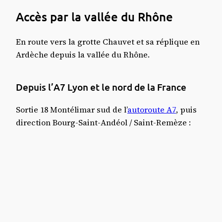
Depuis Montpellier et Alès :
Accès par la vallée du Rhône
Depuis Toulouse et Rodez :
Cartes randos, cartes routières
En route vers la grotte Chauvet et sa réplique en
La grotte Chauvet 2 ?
Ardèche depuis la vallée du Rhône.
Où dormir autour de la grotte Chauvet
?
Cartes randos, cartes routières
Depuis l’A7 Lyon et le nord de la France
Communauté Gorges de l'Ardèche
Sortie 18 Montélimar sud de l’
autoroute A7
, puis
Transport en Ardèche
direction Bourg-Saint-Andéol / Saint-Remèze :