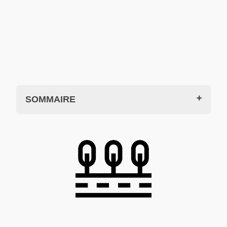
SOMMAIRE
Accès par la vallée du Rhône
Depuis l'A7 Lyon et le nord de la France
Depuis l'A7, Orange et le sud de la
France
Depuis la RD86 ou la RN7
Accès depuis le Massif-Central
Depuis Clermont-Ferrand, le Puy et
l'autoroute A75 :