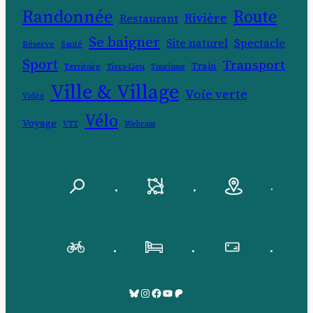
Randonnée
Route
Rivière
Restaurant
Se baigner
Site naturel
Spectacle
Réserve
Santé
Sport
Transport
Train
Territoire
Tiers-Lieu
Tourisme
Ville & Village
Voie verte
Vidéo
Vélo
Voyage
VTT
Webcam
.
.
.
.
.
.
Bluesky
Pinksky
Facebook
YouTube
Patreon