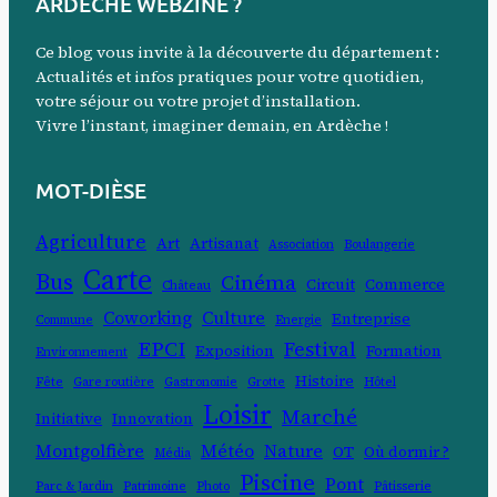
ARDÈCHE WEBZINE ?
c
h
Ce blog vous invite à la découverte du département :
e
Actualités et infos pratiques pour votre quotidien,
votre séjour ou votre projet d’installation.
r
Vivre l’instant, imaginer demain, en Ardèche !
c
h
MOT-DIÈSE
e
r
Agriculture
Art
Artisanat
Association
Boulangerie
Carte
Bus
Cinéma
Circuit
Commerce
Château
Coworking
Culture
Entreprise
Commune
Energie
EPCI
Festival
Exposition
Formation
Environnement
Histoire
Fête
Gare routière
Gastronomie
Grotte
Hôtel
Loisir
Marché
Initiative
Innovation
Montgolfière
Météo
Nature
OT
Où dormir ?
Média
Piscine
Pont
Parc & Jardin
Patrimoine
Photo
Pâtisserie