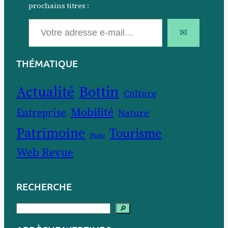
prochains titres :
Votre adresse e-mail…
✉
THÉMATIQUE
Actualité
Bottin
Culture
Mobilité
Entreprise
Nature
Patrimoine
Tourisme
Photo
Web Revue
RECHERCHE
R
🔎
e