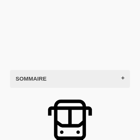
SOMMAIRE
En bus de Montélimar à Saint-Martin-
d'Ardèche
Itinéraire et arrêts