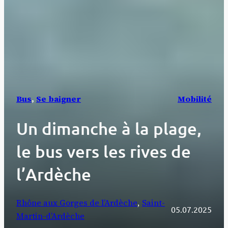
Bus
, 
Se baigner
Mobilité
Un dimanche à la plage,
le bus vers les rives de
l’Ardèche
Rhône aux Gorges de l’Ardèche
, 
Saint-
05.07.2025
Martin-d’Ardèche