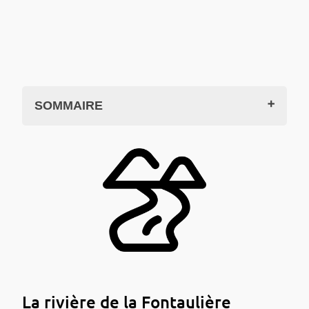
SOMMAIRE
La rivière de la Fontaulière
Les affluents
Cartographie
Au fil de la Fontaulière
Les communes
La montée du Pal
Cartes, infos pratiques
Géoportail
Circuit et itinéraires
La rivière de la Fontaulière