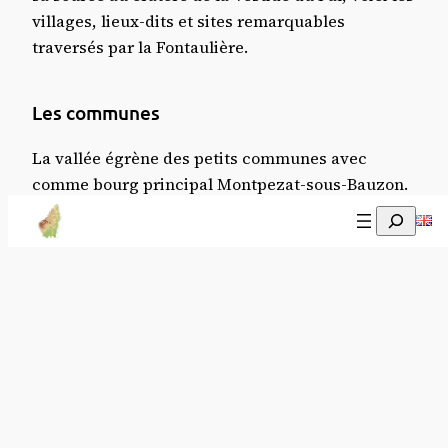
villages, lieux-dits et sites remarquables
traversés par la Fontaulière.
Les communes
La vallée égrène des petits communes avec
comme bourg principal Montpezat-sous-Bauzon.
Recherch
Commune de Pont-de-Labaume
La partie aval et l’entrée de la vallée de la
Fontaulière, si vous arrivez par la route nationale
102 (RN 102), se situe au niveau de
Pont-de-
Labeaume
.
Commune de Meyras