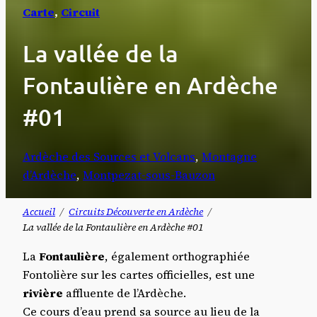
Carte
, 
Circuit
La vallée de la
Fontaulière en Ardèche
#01
Ardèche des Sources et Volcans
, 
Montagne
d’Ardèche
, 
Montpezat-sous-Bauzon
Accueil
Circuits Découverte en Ardèche
La vallée de la Fontaulière en Ardèche #01
La
Fontaulière
, également orthographiée
Fontolière sur les cartes officielles, est une
rivière
affluente de l’Ardèche.
Ce cours d’eau prend sa source au lieu de la